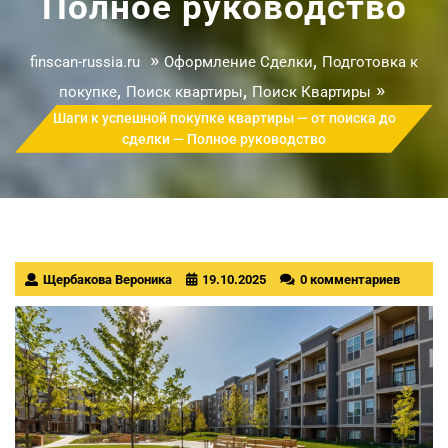
Полное руководство
»
,
finscan-russia.ru
Оформление Сделки
Подготовка к
,
,
»
покупке
Поиск квартиры
Поиск Квартиры
Шаги к успешной покупке квартиры — от поиска до
сделки — Полное руководство
Щербакова Вероника
19.10.2025
0 комментариев